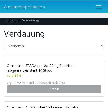
Skip
Auslandsapotheken
to
Toggl
main
navig
content
Startseite
»
Verdauung
Verdauung
Omeprazol STADA protect 20mg Tabletten
magensaftresistent 14 Stück
5,89 €
ab
zzgl. 3,79€ Versand DE (kostenfrei ab 29€)
Details
Omeprazol AL 20mg bei Sodbrennen Tabletten